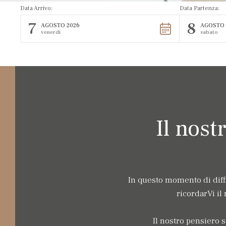
Data Arrivo:
Data Partenza:
7
8
AGOSTO 2026
AGOSTO 
venerdì
sabato
Il nost
In questo momento di diff
ricordarVi il
Il nostro pensiero si