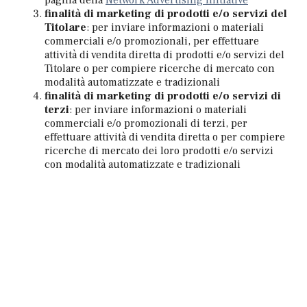
finalità di marketing di prodotti e/o servizi del
Titolare
: per inviare informazioni o materiali
commerciali e/o promozionali, per effettuare
attività di vendita diretta di prodotti e/o servizi del
Titolare o per compiere ricerche di mercato con
modalità automatizzate e tradizionali
finalità di marketing di prodotti e/o servizi di
terzi
: per inviare informazioni o materiali
commerciali e/o promozionali di terzi, per
effettuare attività di vendita diretta o per compiere
ricerche di mercato dei loro prodotti e/o servizi
con modalità automatizzate e tradizionali
comunicazione dei Dati Personali per finalità
di marketing di terzi
: per comunicare a terzi che
operano nel settore della ricettività i Dati Personali
affinché li utilizzino per inviare loro informazioni
o materiali commerciali e/o promozionali o per
effettuare attività di vendita diretta dei loro
prodotti e/o servizi o per compiere ricerche di
mercato con modalità automatizzate e tradizionali
rilevazione della posizione esatta
dell’Interessato
: per rilevare la presenza